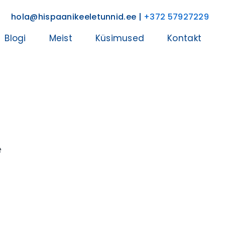
hola@hispaanikeeletunnid.ee |
+372 57927229
Blogi
Meist
Küsimused
Kontakt
e