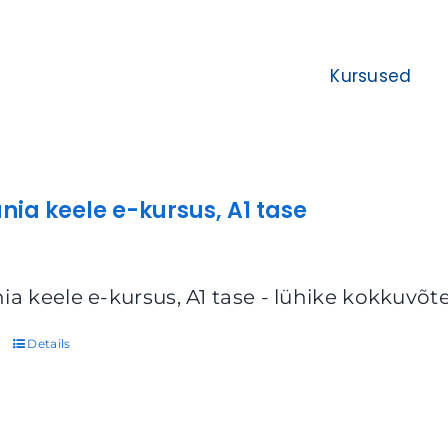
Kursused
nia keele e-kursus, A1 tase
ia keele e-kursus, A1 tase - lühike kokkuvõt
Details