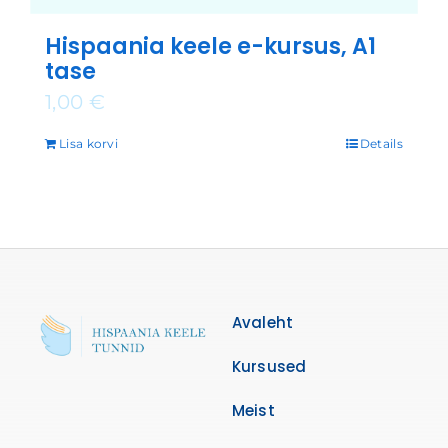
Hispaania keele e-kursus, A1
tase
1,00
€
Lisa korvi
Details
Avaleht
Kursused
Meist