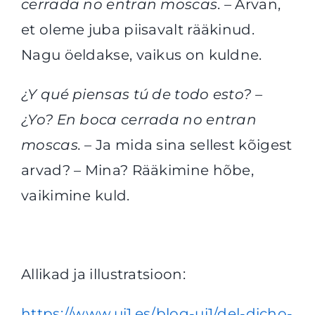
cerrada no entran moscas
. – Arvan,
et oleme juba piisavalt rääkinud.
Nagu öeldakse, vaikus on kuldne.
¿Y qué piensas tú de todo esto? –
¿Yo? En boca cerrada no entran
moscas.
– Ja mida sina sellest kõigest
arvad? – Mina? Rääkimine hõbe,
vaikimine kuld.
Allikad ja illustratsioon:
https://www.ui1.es/blog-ui1/del-dicho-