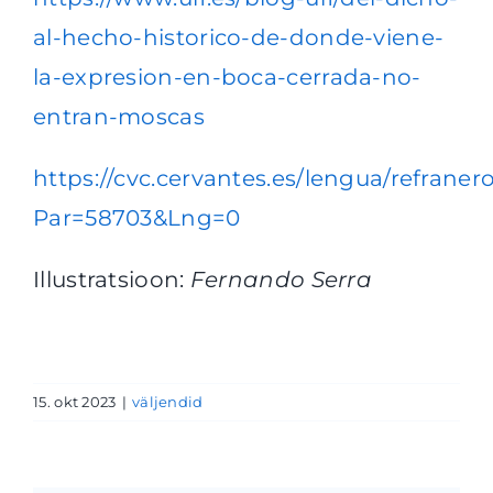
al-hecho-historico-de-donde-viene-
la-expresion-en-boca-cerrada-no-
entran-moscas
https://cvc.cervantes.es/lengua/refraner
Par=58703&Lng=0
Illustratsioon:
Fernando Serra
15. okt 2023
|
väljendid