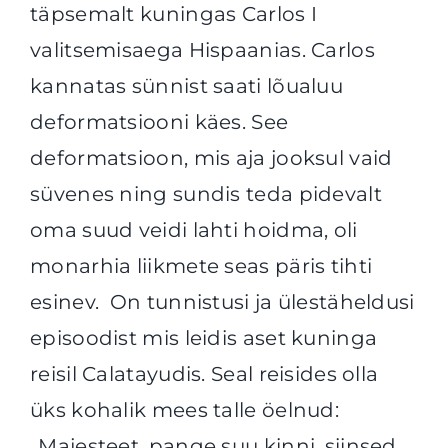
täpsemalt kuningas Carlos I
valitsemisaega Hispaanias. Carlos
kannatas sünnist saati lõualuu
deformatsiooni käes. See
deformatsioon, mis aja jooksul vaid
süvenes ning sundis teda pidevalt
oma suud veidi lahti hoidma, oli
monarhia liikmete seas päris tihti
esinev. On tunnistusi ja ülestäheldusi
episoodist mis leidis aset kuninga
reisil Calatayudis. Seal reisides olla
üks kohalik mees talle öelnud:
„Majesteet, pange suu kinni, siinsed