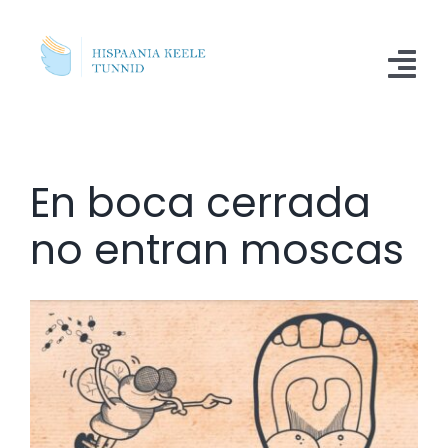
Skip
to
Tog
content
Nav
Kursused
En boca cerrada
Blogi
no entran moscas
Meist
Küsimused
Kontakt