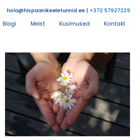
hola@hispaanikeeletunnid.ee |
+372 57927229
Blogi
Meist
Küsimused
Kontakt