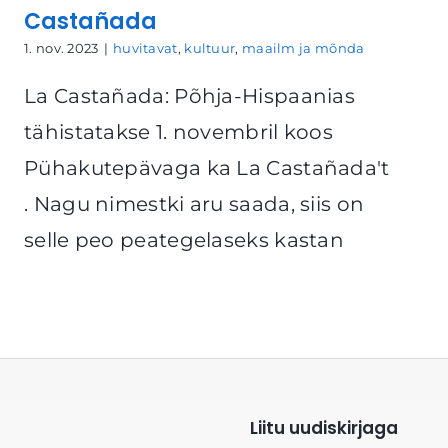
Castañada
1. nov. 2023
|
huvitavat
,
kultuur
,
maailm ja mõnda
La Castañada: Põhja-Hispaanias
tähistatakse 1. novembril koos
Pühakutepävaga ka La Castañada't
. Nagu nimestki aru saada, siis on
selle peo peategelaseks kastan
Liitu uudiskirjaga