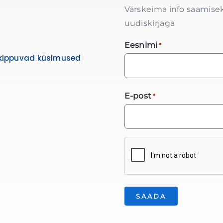
Värskeima info saamisek
uudiskirjaga
Eesnimi
*
kippuvad küsimused
E-post
*
*