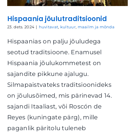
Hispaania jõulutraditsioonid
23. dets. 2024
|
huvitavat
,
kultuur
,
maailm ja mõnda
Hispaanias on palju jõuludega
seotud traditsioone. Enamusel
Hispaania jõulukommetest on
sajandite pikkune ajalugu.
Silmapaistvateks traditsioonideks
on jõulusõimed, mis pärinevad 14.
sajandi Itaaliast, või Roscón de
Reyes (kuningate pärg), mille
paganlik päritolu tuleneb