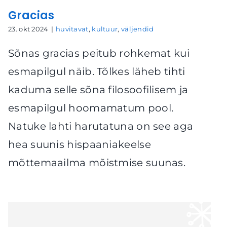
Gracias
23. okt 2024
|
huvitavat
,
kultuur
,
väljendid
Sõnas gracias peitub rohkemat kui
esmapilgul näib. Tõlkes läheb tihti
kaduma selle sõna filosoofilisem ja
esmapilgul hoomamatum pool.
Natuke lahti harutatuna on see aga
hea suunis hispaaniakeelse
mõttemaailma mõistmise suunas.