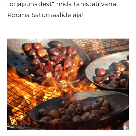
„orjapühadest“ mida tähistati vana
Rooma Saturnaalide ajal